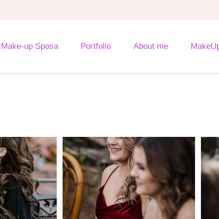
Make-up Sposa
Portfolio
About me
MakeUp