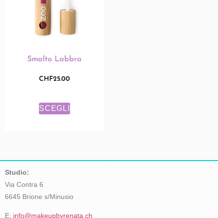
Smalto Labbra
CHF
25.00
SCEGLI
Studio:
Via Contra 6
6645 Brione s/Minusio
E:
info@makeupbyrenata.ch