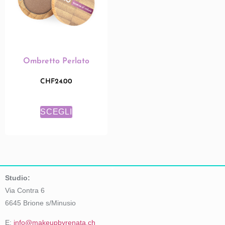
Ombretto Perlato
CHF
24.00
SCEGLI
Studio:
Via Contra 6
6645 Brione s/Minusio
E:
info@makeupbyrenata.ch