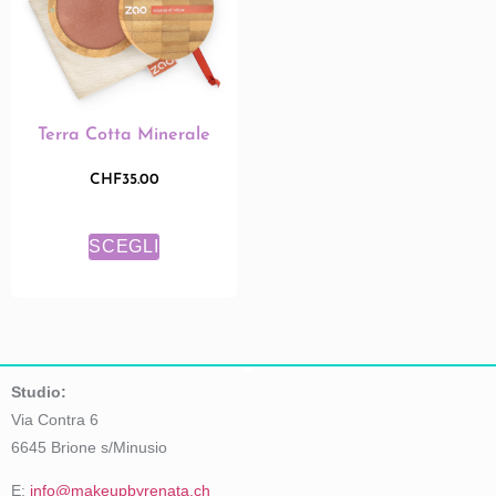
Terra Cotta Minerale
CHF
35.00
SCEGLI
Studio:
Via Contra 6
6645 Brione s/Minusio
E:
info@makeupbyrenata.ch