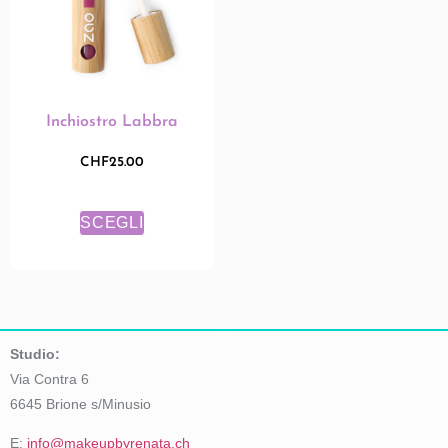
Inchiostro Labbra
CHF
25.00
SCEGLI
Studio:
Via Contra 6
6645 Brione s/Minusio
E:
info@makeupbyrenata.ch