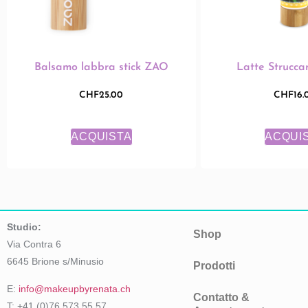
Balsamo labbra stick ZAO
Latte Strucca
CHF
25.00
CHF
16.
ACQUISTA
ACQUI
Studio:
Shop
Via Contra 6
6645 Brione s/Minusio
Prodotti
E:
info@makeupbyrenata.ch
Contatto &
T: +41 (0)76 573 55 57