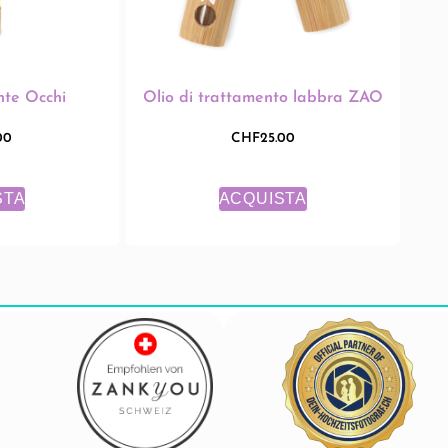
nte Occhi
Olio di trattamento labbra ZAO
00
CHF
25.00
STA
ACQUISTA