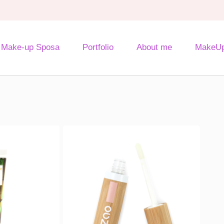
Make-up Sposa
Portfolio
About me
MakeUp