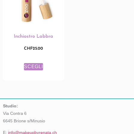
Inchiostro Labbra
CHF
25.00
SCEGLI
Studio:
Via Contra 6
6645 Brione s/Minusio
E:
info@makeupbyrenata.ch