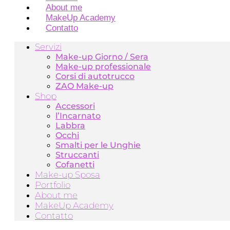
About me
MakeUp Academy
Contatto
Servizi
Make-up Giorno / Sera
Make-up professionale
Corsi di autotrucco
ZAO Make-up
Shop
Accessori
l’Incarnato
Labbra
Occhi
Smalti per le Unghie
Struccanti
Cofanetti
Make-up Sposa
Portfolio
About me
MakeUp Academy
Contatto