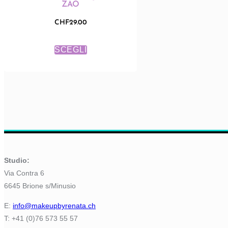
ZAO
CHF
29.00
Questo
prodotto
SCEGLI
ha
più
varianti.
Le
opzioni
possono
essere
scelte
nella
pagina
del
prodotto
Studio:
Via Contra 6
6645 Brione s/Minusio
E:
info@makeupbyrenata.ch
T: +41 (0)76 573 55 57