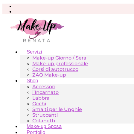
Vai
al
contenuto
Servizi
Make-up Giorno / Sera
Make-up professionale
Corsi di autotrucco
ZAO Make-up
Shop
Accessori
l’Incarnato
Labbra
Occhi
Smalti per le Unghie
Struccanti
Cofanetti
Make-up Sposa
Portfolio